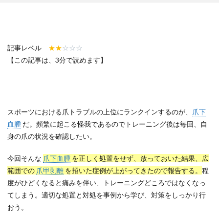
高知県
鳥取県
鹿児島県
検索
記事レベル
★★
☆☆☆
【この記事は、3分で読めます】
スポーツにおける爪トラブルの上位にランクインするのが、
爪下
血腫
だ。頻繁に起こる怪我であるのでトレーニング後は毎回、自
身の爪の状況を確認したい。
今回そんな
爪下血腫
を正しく処置をせず、放っておいた結果、広
範囲での
爪甲剥離
を招いた症例が上がってきたので報告する。
程
度がひどくなると痛みを伴い、トレーニングどころではなくなっ
てしまう。適切な処置と対処を事例から学び、対策をしっかり行
おう。