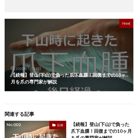
Next
2020年5月18日
【続報】登山(下山)で負った爪下血腫！回復までの10ヶ
月を爪の専門家が解説
関連する記事
【続報】登山(下山)で負った
症例
爪下血腫！回復までの10ヶ月
を爪の専門家が解説