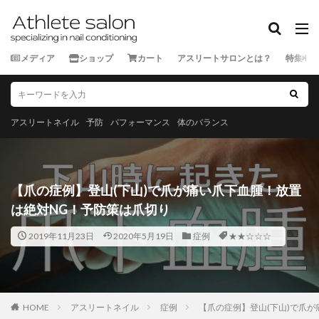
カテゴリー
メディア
ショップ
カート
アスリートサロンとは？
特集
タグ
★★★★★
★★★★☆
★★★☆☆
★★☆☆☆
★☆☆☆☆
スポーツ外来
アスリートネイル
予防
パフォーマンス
体のバランス
ランナー
三重県
京都府
佐賀県
兵庫県
北海道
千葉県
和歌山県
埼玉県
大分県
大阪府
奈良県
宮城県
宮崎県
富山県
【爪の症例】登山(下山)で爪が痛い爪下血腫！放置
山口県
山形県
山梨県
岐阜県
岡山県
は絶対NG！予防策は爪切り
岩手県
島根県
広島県
徳島県
愛媛県
2019年11月23日
2020年5月19日
症例
★★☆☆☆
愛知県
新潟県
東京都
栃木県
沖縄県
滋賀県
熊本県
石川県
神奈川県
福井県
福岡県
福島県
秋田県
群馬県
茨城県
HOME
長崎県
アスリートネイル
長野県
青森県
症例
静岡県
【爪の症例】登山(下山)で爪
香川県