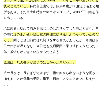
ューズ内で足が爪先方向にズレやすく、ハイヒールを履いている
状況と似ている。
特に富士山では、傾斜角度が30度近くもある場
所もあり、また富士山特有の赤土がスリップしやすい下山道を作
り出している。
現に患者も初めて痛みを感じたのはスリップした時だと言う。そ
の際に
足の爪が硬い登山靴の内側に繰り返しぶつかっていたのだ
ろう。
聞くと登山前には爪切りをする習慣があったが、今回は前
日の仕事が遅くなり、当日朝も交通機関に乗り遅れそうだった
為、爪切りができていなかったと言う。
原因は、爪の長さが適切ではなかった為だった。
爪の長さは、長すぎず短すぎず、指の肉から出ないような長さに
揃えることが怪我の予防に重要。形は、スクエアオフに整えた
い。