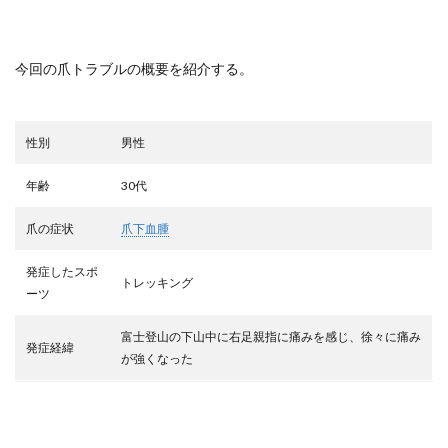
今回の爪トラブルの概要を紹介する。
性別
男性
年齢
30代
爪の症状
爪下血腫
発症したスポ
トレッキング
ーツ
富士登山の下山中に右足親指に痛みを感じ、徐々に痛み
発症経緯
が強くなった