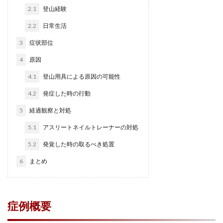
2.1
登山経験
2.2
日常生活
3
症状部位
4
原因
4.1
登山用具による原因の可能性
4.2
発症した時の行動
5
経過観察と対処
5.1
アスリートネイルトレーナーの対処
5.2
発覚した時の取るべき処置
6
まとめ
症例概要