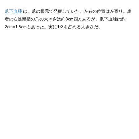
爪下血腫
は、爪の根元で発症していた。左右の位置は左寄り。患
者の右足親指の爪の大きさは約3cm四方あるが、爪下血腫は約
2cm×1.5cmもあった。実に1/3を占める大きさだ。