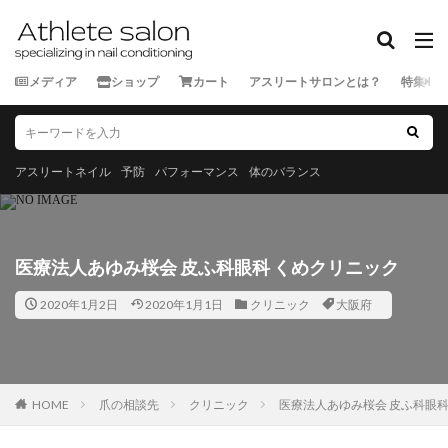
カテゴリー
メディア
ショップ
カート
アスリートサロンとは？
特集
タグ
★★★★★
★★★★☆
★★★☆☆
★★☆☆☆
スポーツ外来
ランナー
三重県
京都府
佐賀県
アスリートネイル
予防
パフォーマンス
体のバランス
北海道
千葉県
和歌山県
埼玉県
大分県
宮城県
宮崎県
富山県
山口県
山形県
山
岡山県
岩手県
島根県
広島県
徳島県
愛
医療法人あゆみ桜会 皮ふ科眼科 くめクリニック
新潟県
東京都
栃木県
沖縄県
滋賀県
熊
2020年1月2日
2020年1月1日
クリニック
大阪府
神奈川県
福井県
福岡県
福島県
秋田県
長崎県
長野県
青森県
静岡県
香川県
高
鹿児島県
HOME
爪の相談先
クリニック
医療法人あゆみ桜会 皮ふ科眼科
検索