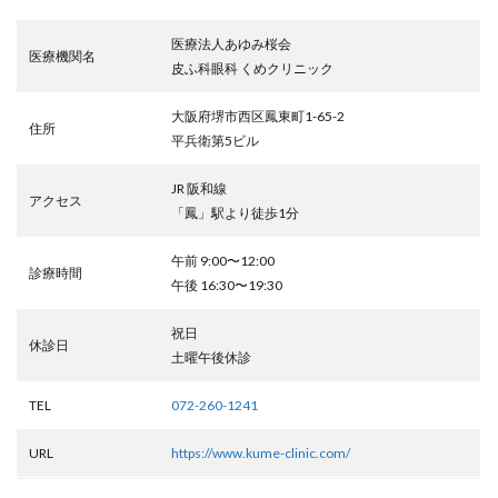
医療法人あゆみ桜会
医療機関名
皮ふ科眼科 くめクリニック
大阪府堺市西区鳳東町1-65-2
住所
平兵衛第5ビル
JR 阪和線
アクセス
「鳳」駅より徒歩1分
午前 9:00〜12:00
診療時間
午後 16:30〜19:30
祝日
休診日
土曜午後休診
TEL
072-260-1241
URL
https://www.kume-clinic.com/