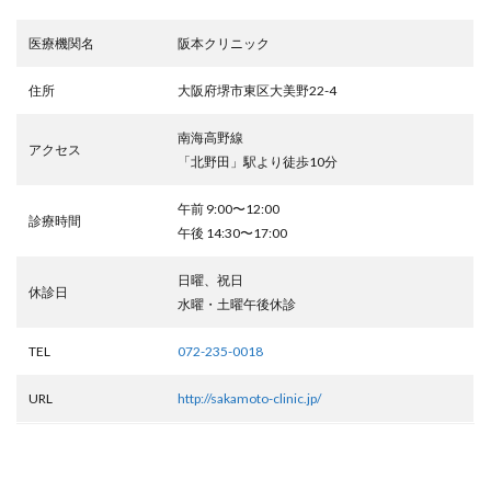
医療機関名
阪本クリニック
住所
大阪府堺市東区大美野22-4
南海高野線
アクセス
「北野田」駅より徒歩10分
午前 9:00〜12:00
診療時間
午後 14:30〜17:00
日曜、祝日
休診日
水曜・土曜午後休診
TEL
072-235-0018
URL
http://sakamoto-clinic.jp/