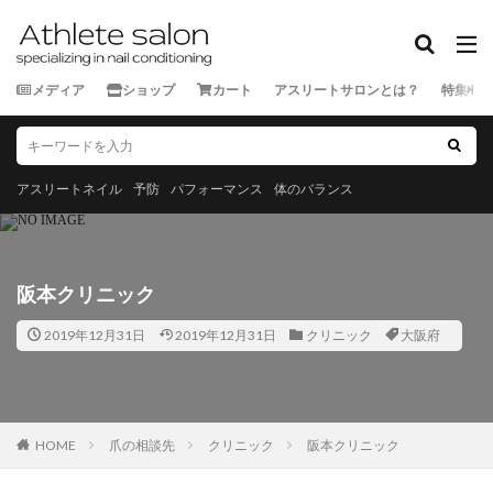
カテゴリー
メディア
ショップ
カート
アスリートサロンとは？
特集
タグ
★★★★★
★★★★☆
★★★☆☆
★★☆☆☆
スポーツ外来
ランナー
三重県
京都府
佐賀県
アスリートネイル
予防
パフォーマンス
体のバランス
北海道
千葉県
和歌山県
埼玉県
大分県
宮城県
宮崎県
富山県
山口県
山形県
山
岡山県
岩手県
島根県
広島県
徳島県
愛
阪本クリニック
新潟県
東京都
栃木県
沖縄県
滋賀県
熊
2019年12月31日
2019年12月31日
クリニック
大阪府
神奈川県
福井県
福岡県
福島県
秋田県
長崎県
長野県
青森県
静岡県
香川県
高
鹿児島県
HOME
爪の相談先
クリニック
阪本クリニック
検索