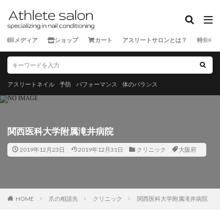
カテゴリー
メディア
ショップ
カート
アスリートサロンとは？
特集
タグ
★★★★★
★★★★☆
★★★☆☆
★★☆☆☆
スポーツ外来
ランナー
三重県
京都府
佐賀県
アスリートネイル
予防
パフォーマンス
体のバランス
北海道
千葉県
和歌山県
埼玉県
大分県
宮城県
宮崎県
富山県
山口県
山形県
山
岡山県
岩手県
島根県
広島県
徳島県
愛
関西医科大学附属滝井病院
新潟県
東京都
栃木県
沖縄県
滋賀県
熊
2019年12月23日
2019年12月31日
クリニック
大阪府
神奈川県
福井県
福岡県
福島県
秋田県
長崎県
長野県
青森県
静岡県
香川県
高
鹿児島県
HOME
爪の相談先
クリニック
関西医科大学附属滝井病院
検索