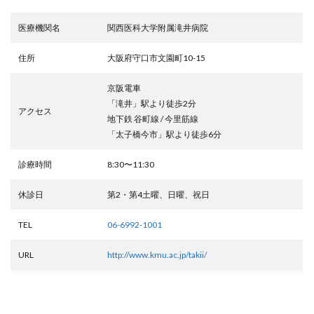
医療機関名
関西医科大学附属滝井病院
住所
大阪府守口市文園町10-15
京阪電車
「滝井」駅より徒歩2分
アクセス
地下鉄 谷町線 / 今里筋線
「太子橋今市」駅より徒歩6分
診療時間
8:30〜11:30
休診日
第2・第4土曜、日曜、祝日
TEL
06-6992-1001
URL
http://www.kmu.ac.jp/takii/