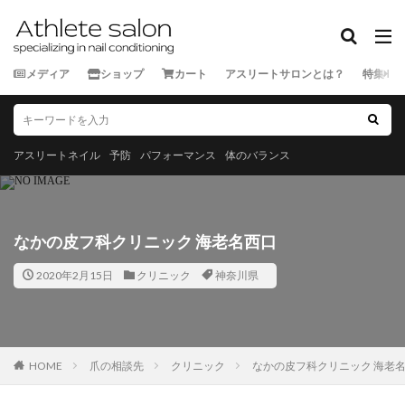
カテゴリー
メディア
ショップ
カート
アスリートサロンとは？
特集
タグ
★★★★★
★★★★☆
★★★☆☆
★★☆☆☆
スポーツ外来
ランナー
三重県
京都府
佐賀県
アスリートネイル
予防
パフォーマンス
体のバランス
北海道
千葉県
和歌山県
埼玉県
大分県
宮城県
宮崎県
富山県
山口県
山形県
山
岡山県
岩手県
島根県
広島県
徳島県
愛
なかの皮フ科クリニック 海老名西口
新潟県
東京都
栃木県
沖縄県
滋賀県
熊
2020年2月15日
クリニック
神奈川県
神奈川県
福井県
福岡県
福島県
秋田県
長崎県
長野県
青森県
静岡県
香川県
高
鹿児島県
HOME
爪の相談先
クリニック
なかの皮フ科クリニック 海老
検索