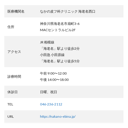
医療機関名
なかの皮フ科クリニック 海老名西口
神奈川県海老名市扇町3-6
住所
MACセントラルビル2F
JR 相模線
「海老名」駅より徒歩2分
アクセス
小田急 小田原線
「海老名」駅より徒歩5分
午前 9:00〜12:00
診療時間
午後 14:00〜18:00
休診日
日曜、祝日
TEL
046-236-2112
URL
https://nakano-ebina.jp/