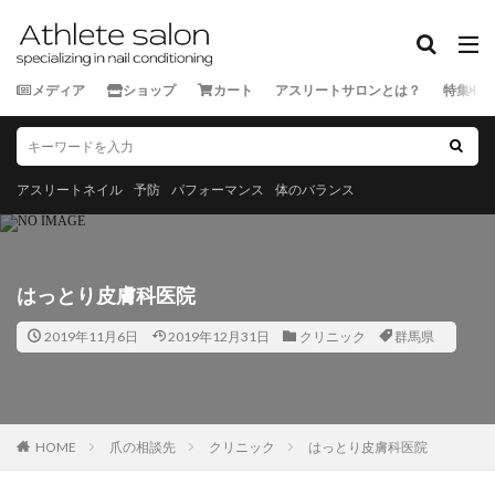
カテゴリー
メディア
ショップ
カート
アスリートサロンとは？
特集
タグ
★★★★★
★★★★☆
★★★☆☆
★★☆☆☆
スポーツ外来
ランナー
三重県
京都府
佐賀県
アスリートネイル
予防
パフォーマンス
体のバランス
北海道
千葉県
和歌山県
埼玉県
大分県
宮城県
宮崎県
富山県
山口県
山形県
山
岡山県
岩手県
島根県
広島県
徳島県
愛
はっとり皮膚科医院
新潟県
東京都
栃木県
沖縄県
滋賀県
熊
2019年11月6日
2019年12月31日
クリニック
群馬県
神奈川県
福井県
福岡県
福島県
秋田県
長崎県
長野県
青森県
静岡県
香川県
高
鹿児島県
HOME
爪の相談先
クリニック
はっとり皮膚科医院
検索