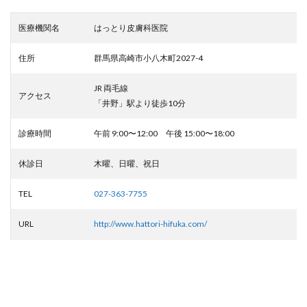
医療機関名
はっとり皮膚科医院
住所
群馬県高崎市小八木町2027-4
JR 両毛線
アクセス
「井野」駅より徒歩10分
診療時間
午前 9:00〜12:00 午後 15:00〜18:00
休診日
木曜、日曜、祝日
TEL
027-363-7755
URL
http://www.hattori-hifuka.com/