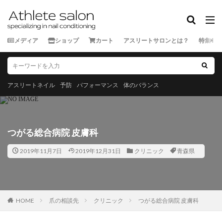
カテゴリー
メディア
ショップ
カート
アスリートサロンとは？
特集
タグ
★★★★★
★★★★☆
★★★☆☆
★★☆☆☆
スポーツ外来
ランナー
三重県
京都府
佐賀県
アスリートネイル
予防
パフォーマンス
体のバランス
北海道
千葉県
和歌山県
埼玉県
大分県
宮城県
宮崎県
富山県
山口県
山形県
山
岡山県
岩手県
島根県
広島県
徳島県
愛
つがる総合病院 皮膚科
新潟県
東京都
栃木県
沖縄県
滋賀県
熊
2019年11月7日
2019年12月31日
クリニック
青森県
神奈川県
福井県
福岡県
福島県
秋田県
長崎県
長野県
青森県
静岡県
香川県
高
鹿児島県
HOME
爪の相談先
クリニック
つがる総合病院 皮膚科
検索