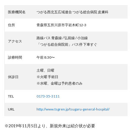
医療機関名
つがる西北五広域連合 つがる総合病院 皮膚科
住所
青森県五所川原市字岩木町12-3
路線バス 青森線 / 弘前線 / 小泊線
アクセス
「つがる総合病院前」バス停 下車すぐ
診療時間
午前 8:30〜
土曜、日曜
休診日
※火曜 手術日
※水曜、金曜は予約患者のみ
TEL
0173-35-3111
URL
http://www.tsgren.jp/tsugaru-general-hospital/
※2019年11月5日より、新規外来は紹介状が必要