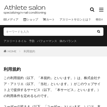
カテゴリー
メディア
ショップ
カート
アスリートサロンとは？
特集
タグ
★★★★★
★★★★☆
★★★☆☆
★★☆☆☆
★☆☆☆☆
スポーツ外来
アスリートネイル
予防
パフォーマンス
体のバランス
ランナー
三重県
京都府
佐賀県
兵庫県
HOME
利用規約
北海道
千葉県
和歌山県
埼玉県
大分県
大阪府
奈良県
宮城県
宮崎県
富山県
山口県
山形県
山梨県
岐阜県
岡山県
利用規約
岩手県
島根県
広島県
徳島県
愛媛県
この利用規約（以下、「本規約」といいます。）は、株式会社チ
愛知県
新潟県
東京都
栃木県
沖縄県
ア・アトリエ（以下、「当社」といいます。）がこのウェブサイ
滋賀県
熊本県
石川県
神奈川県
福井県
ト上で提供するサービス（以下、「本サービス」といいます。）
の利用条件を定めるものです。
福岡県
福島県
秋田県
群馬県
茨城県
長崎県
長野県
青森県
静岡県
香川県
ユーザーの皆さま（以下、「ユーザー」といいます。）には、本