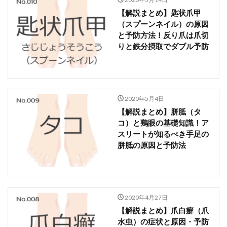
高知県
鳥取県
鹿児島県
【解説まとめ】匙状爪甲
（スプーンネイル）の原因
検索
と予防方法！反り爪は爪切
りと鉄分摂取でダブル予防
2020年5月4日
【解説まとめ】胼胝（タ
コ）と鶏眼の基礎知識！ア
スリートが知るべき手足の
胼胝の原因と予防法
2020年4月27日
【解説まとめ】爪白癬（爪
水虫）の症状と原因・予防