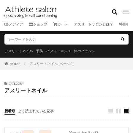
カテゴリー
メディア
ショップ
カート
アスリートサロンとは？
特集
タグ
★★★★★
★★★★☆
★★★☆☆
★★☆☆☆
★☆☆☆☆
スポーツ外来
アスリートネイル
予防
パフォーマンス
体のバランス
ランナー
三重県
京都府
佐賀県
兵庫県
HOME
アスリートネイル (ページ2)
北海道
千葉県
和歌山県
埼玉県
大分県
大阪府
奈良県
宮城県
宮崎県
富山県
山口県
山形県
山梨県
岐阜県
岡山県
CATEGORY
アスリートネイル
岩手県
島根県
広島県
徳島県
愛媛県
愛知県
新潟県
東京都
栃木県
沖縄県
滋賀県
熊本県
石川県
神奈川県
福井県
新着順
よく読まれている記事
福岡県
福島県
秋田県
群馬県
茨城県
長崎県
長野県
青森県
静岡県
香川県
2020年5月14日