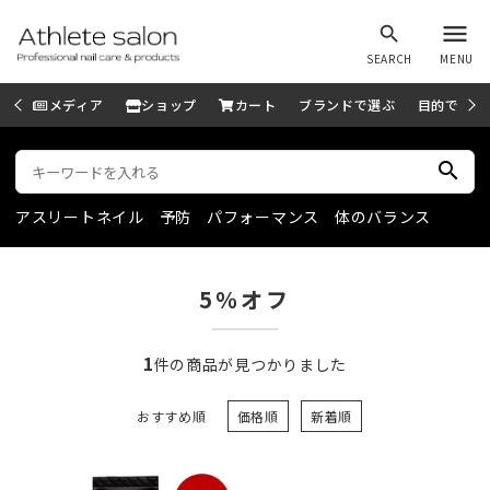
menu
search
SEARCH
MENU
メディア
ショップ
カート
ブランドで選ぶ
目的で選ぶ
search
アスリートネイル
予防
パフォーマンス
体のバランス
5％オフ
1
件の商品が見つかりました
おすすめ順
価格順
新着順