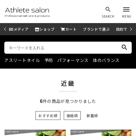
menu
search
SEARCH
MENU
メディア
ショップ
カート
ブランドで選ぶ
目的で選ぶ
search
アスリートネイル
予防
パフォーマンス
体のバランス
近畿
6
件の商品が見つかりました
おすすめ順
価格順
新着順