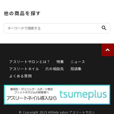
他の商品を探す
search
アスリートサロンとは？
特集
ニュース
アスリートネイル
爪の相談先
用語集
よくある質問
© Copyright 2019 Athlete salon アスリートサロン