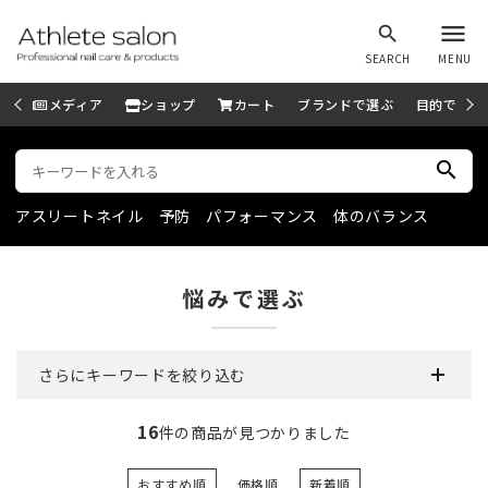
menu
search
SEARCH
MENU
メディア
ショップ
カート
ブランドで選ぶ
目的で選ぶ
search
アスリートネイル
予防
パフォーマンス
体のバランス
悩みで選ぶ
さらにキーワードを絞り込む
16
件の商品が見つかりました
おすすめ順
価格順
新着順