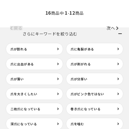
16
1
12
商品中
-
商品
戻る
次へ
さらにキーワードを絞り込む
爪が割れる
爪に亀裂がある
爪に出血がある
爪が剥がれる
爪が薄い
爪が分厚い
爪を大きくしたい
爪がピンク色ではない
二枚爪になっている
巻き爪になっている
深爪になっている
爪を噛む